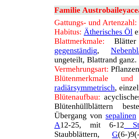
Familie Austrobaileyace
Gattungs- und Artenzahl:
Habitus:
Ätherisches Öl
e
Blattmerkmale:
Blätter 
gegenständig
,
Nebenblä
ungeteilt, Blattrand ganz
.
Vermehrungsart:
Pflanzen
Blütenmerkmale und 
radiärsymmetrisch
, einze
Blütenaufbau:
acyclisch
Blütenhüllblättern bes
Übergang von
sepalinen
A
12-25, mit 6-12
Sta
Staubblättern,
G
(6-)