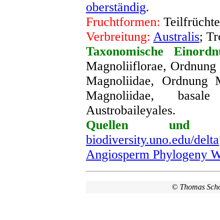
oberständig
.
Fruchtformen:
Teilfrüchte
Verbreitung:
Australis
; T
Taxonomische Einordn
Magnoliiflorae, Ordnung 
Magnoliidae, Ordnung M
Magnoliidae, basa
Austrobaileyales
.
Quellen und we
biodiversity.uno.edu/delta
Angiosperm Phylogeny W
©
Thomas Sch