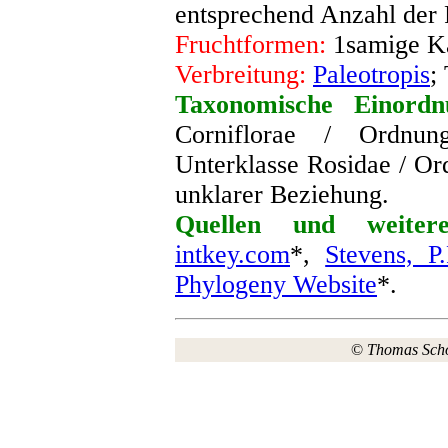
entsprechend Anzahl der F
Fruchtformen:
1samige Ka
Verbreitung:
Paleotropis
;
Taxonomische Einordn
Corniflorae / Ordnun
Unterklasse Rosidae / Or
unklarer Beziehung
.
Quellen und weitere
intkey.com
*,
Stevens, P
Phylogeny Website
*.
©
Thomas Sch