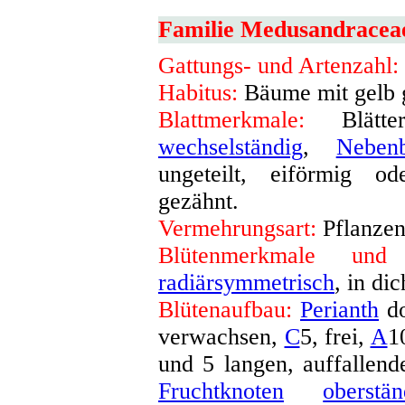
Familie Medusandracea
Gattungs- und Artenzahl:
Habitus:
Bäume mit gelb 
Blattmerkmale:
Blätter
wechselständig
,
Nebenb
ungeteilt, eiförmig od
gezähnt
.
Vermehrungsart:
Pflanzen
Blütenmerkmale und 
radiärsymmetrisch
, in di
Blütenaufbau:
Perianth
do
verwachsen,
C
5, frei,
A
1
und 5 langen, auffallen
Fruchtknoten
oberstän