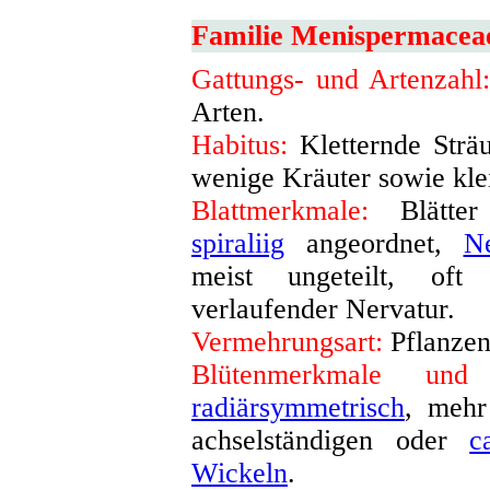
Familie Menispermacea
Gattungs- und Artenzahl
Arten.
Habitus:
Kletternde Strä
wenige Kräuter sowie kl
Blattmerkmale:
Blätter
spiraliig
angeordnet,
Ne
meist ungeteilt, oft
verlaufender Nervatur
.
Vermehrungsart:
Pflanze
Blütenmerkmale und 
radiärsymmetrisch
, mehr
achselständigen oder
c
Wickeln
.