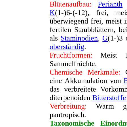
Blütenaufbau:
Perianth
m
K
(1-)6-(-12), frei, m
überwiegend frei, meist 
fertilen Staubblättern, b
als
Staminodien
,
G
(1-)3
oberständig
.
Fruchtformen:
Meist 1s
Sammelfrüchte
.
Chemische Merkmale:
C
eine Akkumulation von
B
das verbreitete Vorkom
diterpenoiden
Bitterstoffe
Verbreitung:
Warm gem
pantropisch
.
Taxonomische Einordn