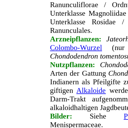
Ranunculiflorae / Ordn
Unterklasse Magnoliida
Unterklasse Rosidae 
Ranunculales
.
Arzneipflanzen:
Jateor
Colombo-Wurzel
(nur f
Chondodendron tomento
Nutzpflanzen:
Chondod
Arten der Gattung
Chond
Indianern als Pfeilgifte
giftigen
Alkaloide
werde
Darm-Trakt aufgenomm
alkaloidhaltigen
Jagdbeute
Bilder:
Siehe
P
Menispermaceae
.