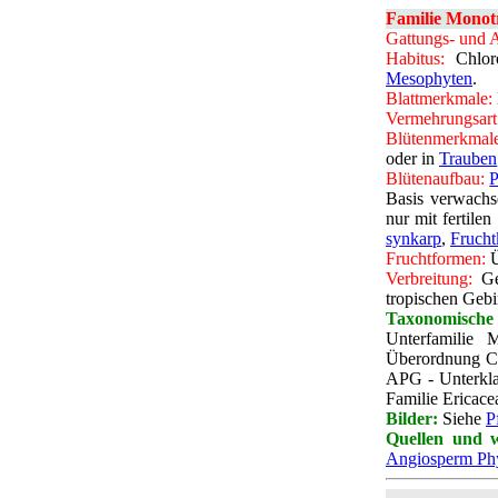
Familie Monot
Gattungs- und A
Habitus:
Chloro
Mesophyten
.
Blattmerkmale:
Vermehrungsart
Blütenmerkmale
oder in
Trauben
Blütenaufbau:
P
Basis verwach
nur mit fertile
synkarp
,
Frucht
Fruchtformen:
Ü
Verbreitung:
Gem
tropischen Geb
Taxonomische
Unterfamilie 
Überordnung Cor
APG - Unterkla
Familie Ericace
Bilder:
Siehe
P
Quellen und w
Angiosperm Ph