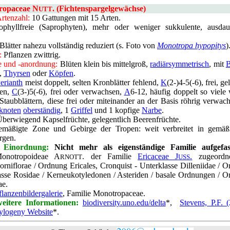
ropaceae N
. (Fichtenspargelgewächse)
UTT
rtenzahl:
10 Gattungen mit 15 Arten.
phyllfreie (Saprophyten), mehr oder weniger sukkulente, ausdau
Blätter nahezu vollständig reduziert (s. Foto von
Monotropa hypopitys
)
:
Pflanzen zwittrig
.
 und -anordnung:
Blüten klein bis mittelgroß,
radiärsymmetrisch
, mit
B
,
Thyrsen
oder
Köpfen
.
erianth
meist doppelt, selten Kronblätter fehlend,
K
(2-)4-5(-6), frei, g
sen,
C
(3-)5(-6), frei oder verwachsen,
A
6-12, häufig doppelt so viele 
n Staubblättern, diese frei oder miteinander an der Basis röhrig verwac
knoten
oberständig
, 1
Griffel
und 1 kopfige
Narbe
.
berwiegend Kapselfrüchte, gelegentlich Beerenfrüchte
.
äßigte Zone und Gebirge der Tropen: weit verbreitet in gemäß
irgen
.
 Einordnung:
Nicht mehr als eigenständige Familie aufgefas
Monotropoideae A
. der Familie
Ericaceae J
.
zugeordn
RNOTT
USS
niflorae / Ordnung Ericales, Cronquist - Unterklasse Dilleniidae / O
sse Rosidae / Kerneukotyledonen / Asteriden / basale Ordnungen / Or
ae.
flanzenbildergalerie
, Familie Monotropaceae
.
eitere Informationen:
biodiversity.uno.edu/delta
*,
Stevens, P.F. 
ylogeny Website
*.