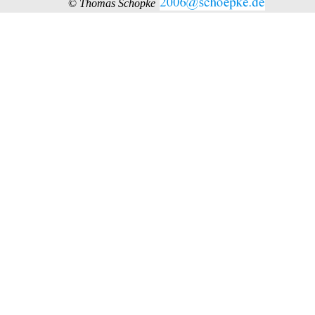
©
Thomas Schöpke