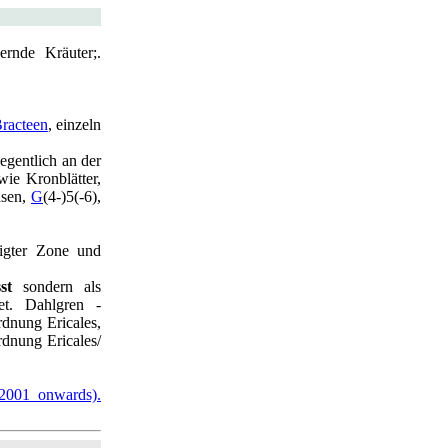
ernde Kräuter;.
.
racteen
, einzeln
elegentlich an der
wie Kronblätter,
hsen,
G
(4-)5(-6),
igter Zone und
st
sondern als
et
. Dahlgren -
rdnung Ericales,
dnung Ericales/
(2001 onwards).