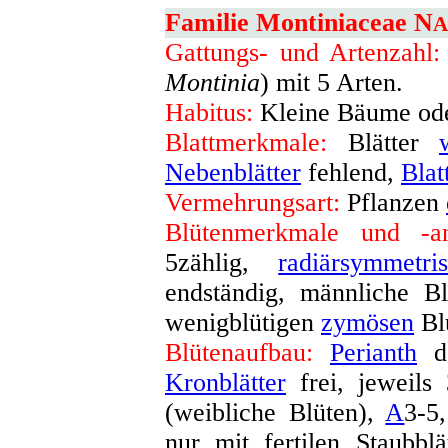
Familie Montiniaceae N
A
Gattungs- und Artenzahl:
Montinia
) mit 5 Arten.
Habitus:
Kleine Bäume ode
Blattmerkmale:
Blätter
Nebenblätter
fehlend,
Blat
Vermehrungsart:
Pflanzen
Blütenmerkmale und -an
5zählig,
radiärsymmetri
endständig, männliche Bl
wenigblütigen
zymösen
Bl
Blütenaufbau:
Perianth
do
Kronblätter
frei, jeweils
(weibliche Blüten),
A
3-5
nur mit fertilen Staubbl