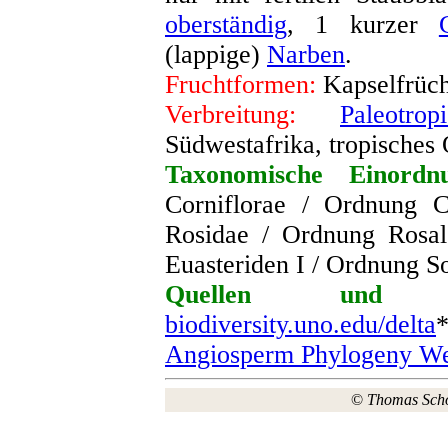
oberständig
, 1 kurzer
(lappige)
Narben
.
Fruchtformen:
Kapselfrüch
Verbreitung:
Paleotropi
Südwestafrika, tropisches
Taxonomische Einordn
Corniflorae / Ordnung C
Rosidae / Ordnung Rosal
Euasteriden I / Ordnung S
Quellen und we
biodiversity.uno.edu/delta
Angiosperm Phylogeny We
©
Thomas Sch