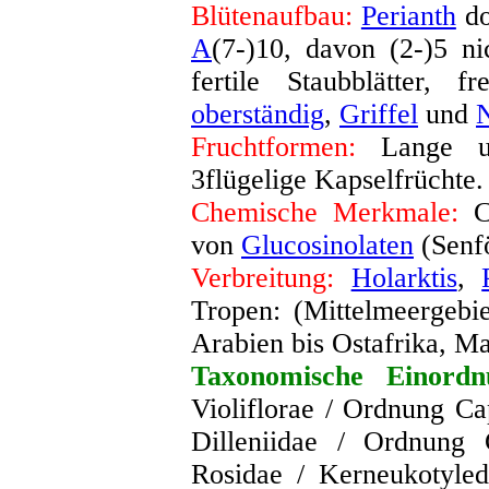
Blütenaufbau:
Perianth
do
A
(7-)10, davon (2-)5 n
fertile Staubblätter, f
oberständig
,
Griffel
und
Fruchtformen:
Lange und
3flügelige Kapselfrüchte
.
Chemische Merkmale:
Ch
von
Glucosinolaten
(Senfö
Verbreitung:
Holarktis
,
Tropen: (Mittelmeergebi
Arabien bis Ostafrika, M
Taxonomische Einordn
Violiflorae / Ordnung Ca
Dilleniidae / Ordnung 
Rosidae / Kerneukotyled