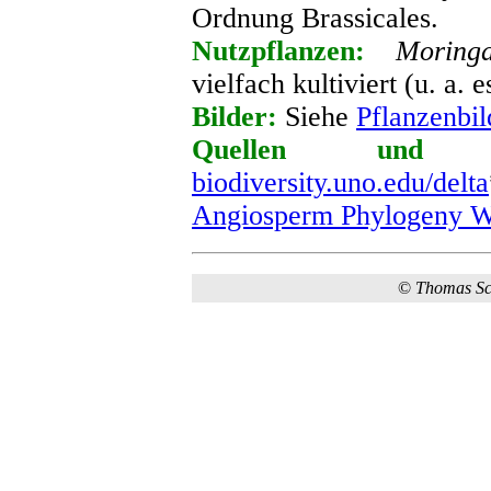
Ordnung Brassicales
.
Nutzpflanzen:
Moring
vielfach kultiviert (u. a. 
Bilder:
Siehe
Pflanzenbil
Quellen und we
biodiversity.uno.edu/delta
Angiosperm Phylogeny W
©
Thomas S