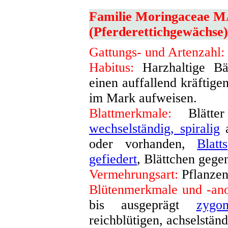
Familie Moringaceae M
(Pferderettichgewächse)
Gattungs- und Artenzahl:
Habitus:
Harzhaltige Bä
einen auffallend kräftig
im Mark aufweisen
.
Blattmerkmale:
Blätter 
wechselständig, spiralig
a
oder vorhanden,
Blatts
gefiedert
, Blättchen gege
Vermehrungsart:
Pflanzen
Blütenmerkmale und -an
bis ausgeprägt
zygo
reichblütigen, achselstän