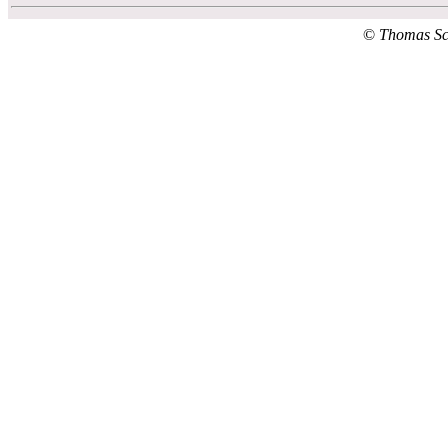
©
Thomas S