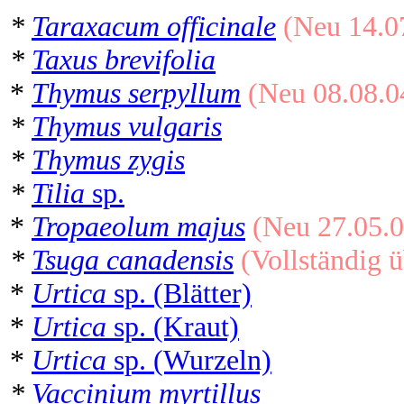
*
Taraxacum officinale
(Neu 14.0
*
Taxus brevifolia
*
Thymus serpyllum
(Neu 08.08.0
*
Thymus vulgaris
*
Thymus zygis
*
Tilia
sp.
*
Tropaeolum majus
(Neu 27.05.0
*
Tsuga canadensis
(Vollständig ü
*
Urtica
sp. (Blätter)
*
Urtica
sp. (Kraut)
*
Urtica
sp. (Wurzeln)
*
Vaccinium myrtillus