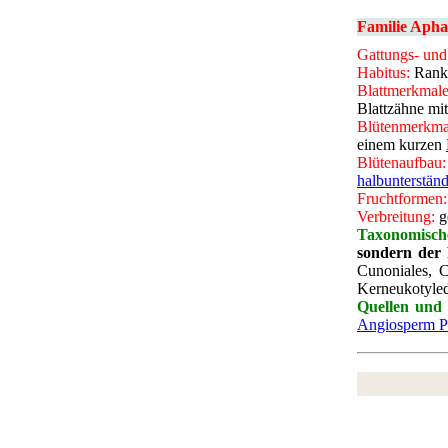
Familie
Apha
Gattungs- und
Habitus:
Ranke
Blattmerkmale
Blattzähne mit
Blütenmerkma
einem kurzen
Blütenaufbau:
halbunterständ
Fruchtformen:
Verbreitung:
g
Taxonomisch
sondern der
Cunoniales, C
Kerneukotyled
Quellen und 
Angiosperm P