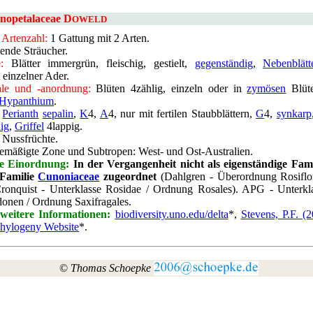
nopetalaceae D
OWELD
 Artenzahl:
1 Gattung mit 2 Arten.
nde Sträucher
.
:
Blätter immergrün, fleischig, gestielt,
gegenständig
,
Nebenblätt
 einzelner Ader
.
le und -anordnung:
Blüten 4zählig, einzeln oder in
zymösen
Blüte
Hypanthium
.
Perianth
sepalin
,
K
4,
A
4, nur mit fertilen Staubblättern,
G
4,
synkarp
ig
,
Griffel
4lappig
.
Nussfrüchte
.
emäßigte Zone und Subtropen: West- und Ost-Australien
.
e Einordnung:
In der Vergangenheit nicht als eigenständige Fami
 Familie
Cunoniaceae
zugeordnet
(Dahlgren - Überordnung Rosiflo
ronquist - Unterklasse Rosidae / Ordnung Rosales). APG - Unterkl
onen / Ordnung Saxifragales
.
weitere Informationen:
biodiversity.uno.edu/delta
*,
Stevens, P.F. (
hylogeny Website
*.
©
Thomas Schoepke