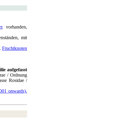
er
vorhanden,
nständen, mit
,
Fruchtknoten
lie aufgefasst
rae / Ordnung
asse Rosidae /
2001 onwards).