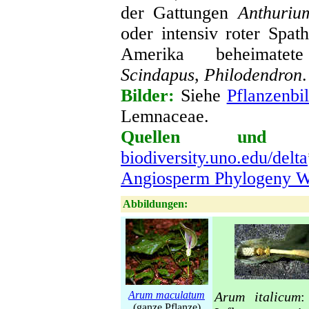
der Gattungen
Anthuriu
oder intensiv roter Spat
Amerika beheimatet
Scindapus
,
Philodendron
.
Bilder:
Siehe
Pflanzenbil
Lemnaceae
.
Quellen und we
biodiversity.uno.edu/delta
Angiosperm Phylogeny W
Abbildungen:
Arum maculatum
Arum italicum
:
(ganze Pflanze)