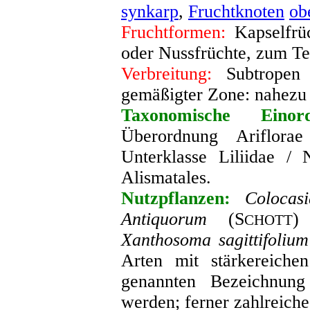
synkarp
,
Fruchtknoten
ob
Fruchtformen:
Kapselfrüc
oder Nussfrüchte, zum Te
Verbreitung:
Subtropen 
gemäßigter Zone: nahezu 
Taxonomische Einord
Überordnung Ariflor
Unterklasse Liliidae /
Alismatales
.
Nutzpflanzen:
Colocas
Antiquorum
(S
)
CHOTT
Xanthosoma sagittifolium
Arten mit stärkereiche
genannten Bezeichnung
werden; ferner zahlreiche 