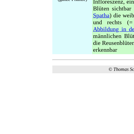
Infloreszenz, ei
Blüten sichtbar
Spatha
) die wei
und rechts (=
Abbildung in de
männlichen Blüt
die Reusenblüten
erkennbar
©
Thomas S