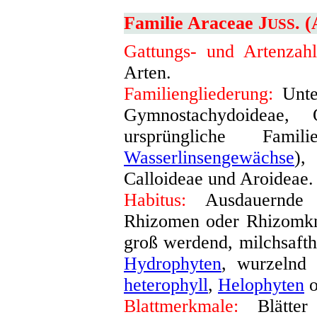
Familie Araceae J
. 
USS
Gattungs- und Artenzahl
Arten.
Familiengliederung:
Unter
Gymnostachydoideae, 
ursprüngliche Fam
Wasserlinsengewächse
),
Calloideae und Aroideae
.
Habitus:
Ausdauernde 
Rhizomen oder Rhizomkno
groß werdend, milchsafth
Hydrophyten
, wurzelnd 
heterophyll
,
Helophyten
o
Blattmerkmale:
Blätter