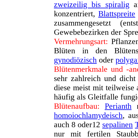
zweizeilig bis spiralig
an
konzentriert,
Blattspreite
zusammengesetzt (ent
Gewebebezirken der Spre
Vermehrungsart:
Pflanzen
Blüten in den Blüten
gynodiözisch
oder
polyg
Blütenmerkmale und -an
sehr zahlreich und dich
diese meist mit teilweise 
häufig als Gleitfalle fungi
Blütenaufbau:
Perianth
m
homoiochlamydeisch
, au
auch 8 oder12
sepalinen
nur mit fertilen Staub